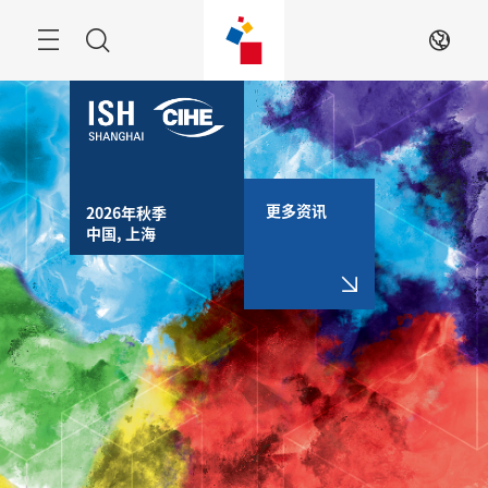
跳
过
搜
ZH
索
更多资讯
2026年秋季

中国, 上海