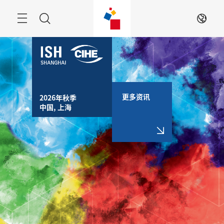
跳
过
搜
ZH
索
更多资讯
2026年秋季

中国, 上海