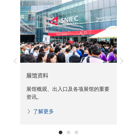
上
下
一
一
步
步
旅游中心
展馆资料
展会交通、住宿
展馆概观、出入口及各项展馆的重要
讯。
资讯。
了解更多
了解更多