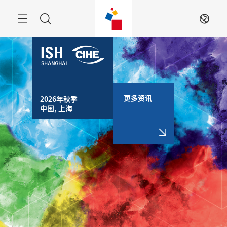
跳
过
搜
ZH
索
更多资讯
2026年秋季

中国, 上海