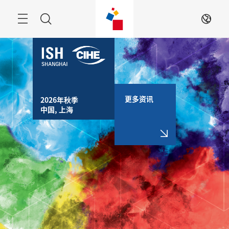
跳
过
搜
ZH
索
更多资讯
2026年秋季

中国, 上海